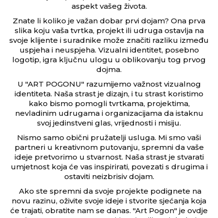
aspekt vašeg života.
Znate li koliko je važan dobar prvi dojam? Ona prva
slika koju vaša tvrtka, projekt ili udruga ostavlja na
svoje klijente i suradnike može značiti razliku između
uspjeha i neuspjeha. Vizualni identitet, posebno
logotip, igra ključnu ulogu u oblikovanju tog prvog
dojma.
U "ART POGONU" razumijemo važnost vizualnog
identiteta. Naša strast je dizajn, i tu strast koristimo
kako bismo pomogli tvrtkama, projektima,
nevladinim udrugama i organizacijama da istaknu
svoj jedinstveni glas, vrijednosti i misiju.
Nismo samo obični pružatelji usluga. Mi smo vaši
partneri u kreativnom putovanju, spremni da vaše
ideje pretvorimo u stvarnost. Naša strast je stvarati
umjetnost koja će vas inspirirati, povezati s drugima i
ostaviti neizbrisiv dojam.
Ako ste spremni da svoje projekte podignete na
novu razinu, oživite svoje ideje i stvorite sjećanja koja
će trajati, obratite nam se danas. "Art Pogon" je ovdje