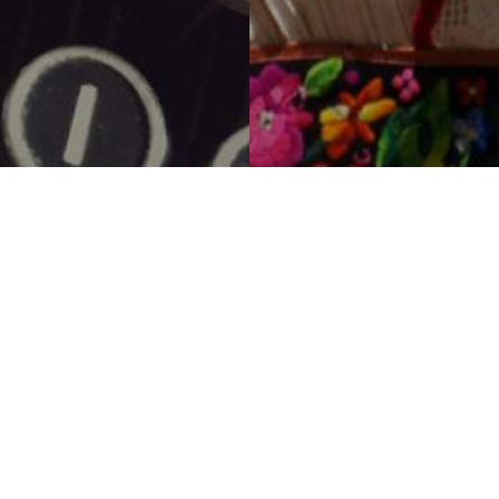
+385 91 130 9858
art.pogon.design@gmai