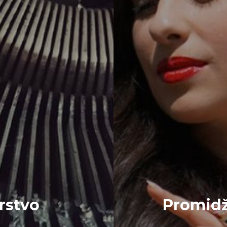
rstvo
Promidž